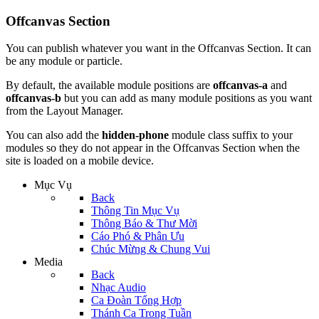
Offcanvas Section
You can publish whatever you want in the Offcanvas Section. It can
be any module or particle.
By default, the available module positions are
offcanvas-a
and
offcanvas-b
but you can add as many module positions as you want
from the Layout Manager.
You can also add the
hidden-phone
module class suffix to your
modules so they do not appear in the Offcanvas Section when the
site is loaded on a mobile device.
Mục Vụ
Back
Thông Tin Mục Vụ
Thông Báo & Thư Mời
Cáo Phó & Phân Ưu
Chúc Mừng & Chung Vui
Media
Back
Nhạc Audio
Ca Đoàn Tổng Hợp
Thánh Ca Trong Tuần